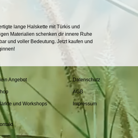
tigte lange Halskette mit Türkis und
tigen Materialien schenken dir innere Ruhe
rbar und voller Bedeutung. Jetzt kaufen und
ginnen!
ein Angebot
Datenschutz
hop
AGB
ärkte und Workshops
Impressum
ontakt