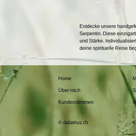
Entdecke unsere handgefer
Serpentin. Diese einzigar
und Stärke. Individualisie
deine spirituelle Reise be
Home
M
Über mich
S
Kundenstimmen
M
© dalatrius.ch
K