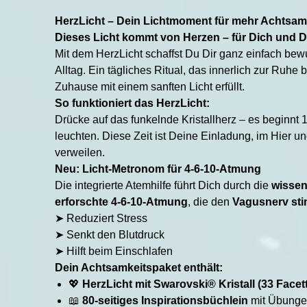
HerzLicht – Dein Lichtmoment für mehr Achtsam
Dieses Licht kommt von Herzen – für Dich und D
Mit dem HerzLicht schaffst Du Dir ganz einfach bew
Alltag. Ein tägliches Ritual, das innerlich zur Ruhe 
Zuhause mit einem sanften Licht erfüllt.
So funktioniert das HerzLicht:
Drücke auf das funkelnde Kristallherz – es beginnt 
leuchten. Diese Zeit ist Deine Einladung, im Hier un
verweilen.
Neu: Licht-Metronom für 4-6-10-Atmung
Die integrierte Atemhilfe führt Dich durch die
wissen
erforschte 4-6-10-Atmung
, die den
Vagusnerv sti
➤ Reduziert Stress
➤ Senkt den Blutdruck
➤ Hilft beim Einschlafen
Dein Achtsamkeitspaket enthält:
💖
HerzLicht mit Swarovski® Kristall (33 Facet
📖
80-seitiges Inspirationsbüchlein
mit Übunge