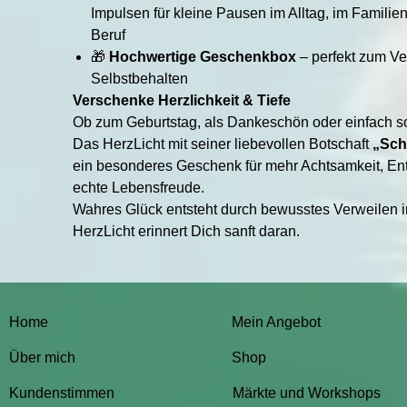
Impulsen für kleine Pausen im Alltag, im Familie
Beruf
🎁
Hochwertige Geschenkbox
– perfekt zum V
Selbstbehalten
Verschenke Herzlichkeit & Tiefe
Ob zum Geburtstag, als Dankeschön oder einfach s
Das HerzLicht mit seiner liebevollen Botschaft
„Sch
ein besonderes Geschenk für mehr Achtsamkeit, En
echte Lebensfreude.
Wahres Glück entsteht durch bewusstes Verweilen 
HerzLicht erinnert Dich sanft daran.
Home
Mein Angebot
Über mich
Shop
Kundenstimmen
Märkte und Workshops