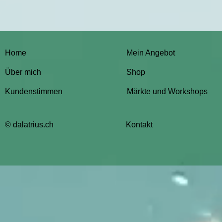
Home
Mein Angebot
Über mich
Shop
Kundenstimmen
Märkte und Workshops
© dalatrius.ch
Kontakt