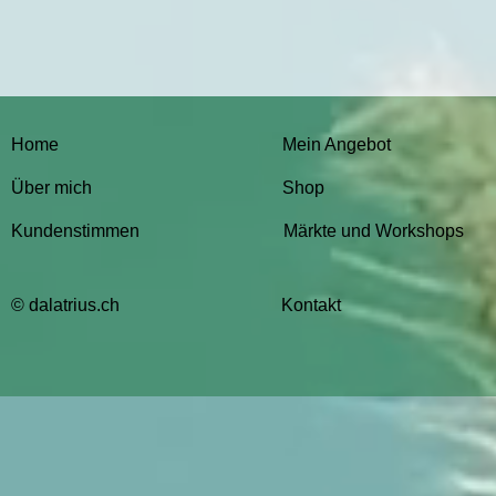
Home
Mein Angebot
Über mich
Shop
Kundenstimmen
Märkte und Workshops
© dalatrius.ch
Kontakt