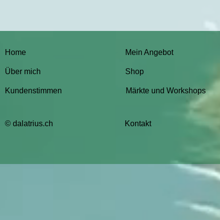
Home
Mein Angebot
Über mich
Shop
Kundenstimmen
Märkte und Workshops
© dalatrius.ch
Kontakt