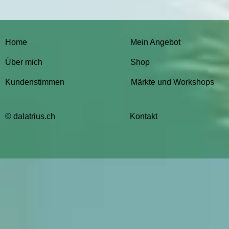
Home
Mein Angebot
Über mich
Shop
Kundenstimmen
Märkte und Workshops
© dalatrius.ch
Kontakt