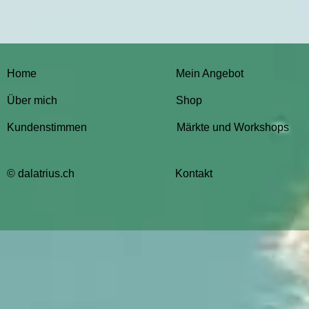
Home
Mein Angebot
Über mich
Shop
Kundenstimmen
Märkte und Workshops
© dalatrius.ch
Kontakt