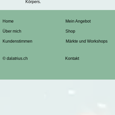
Körpers.
Home
Mein Angebot
Über mich
Shop
Kundenstimmen
Märkte und Workshops
© dalatrius.ch
Kontakt